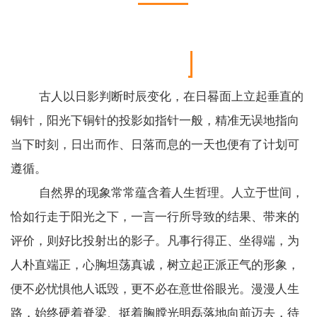
古人以日影判断时辰变化，在日晷面上立起垂直的
铜针，阳光下铜针的投影如指针一般，精准无误地指向
当下时刻，日出而作、日落而息的一天也便有了计划可
遵循。
自然界的现象常常蕴含着人生哲理。人立于世间，
恰如行走于阳光之下，一言一行所导致的结果、带来的
评价，则好比投射出的影子。凡事行得正、坐得端，为
人朴直端正，心胸坦荡真诚，树立起正派正气的形象，
便不必忧惧他人诋毁，更不必在意世俗眼光。漫漫人生
路，始终硬着脊梁、挺着胸膛光明磊落地向前迈去，待