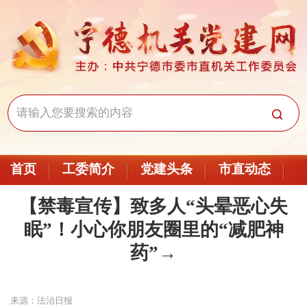
首页
工委简介
党建头条
市直动态
【禁毒宣传】致多人“头晕恶心失
眠”！小心你朋友圈里的“减肥神
药”→
来源：法治日报