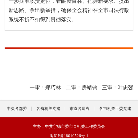
一步找准职责定位，着眼新目标、把握新要求、提出
新思路、拿出新举措，确保全会精神在全市司法行政
系统不折不扣得到贯彻落实。
一审：郑巧林
二审：房靖钧
三审：叶忠强
中央各部委
各省机关党建
市直各局办
各市机关工委党建
主办：中共宁德市委市直机关工作委员会
闽ICP备18019526号-1