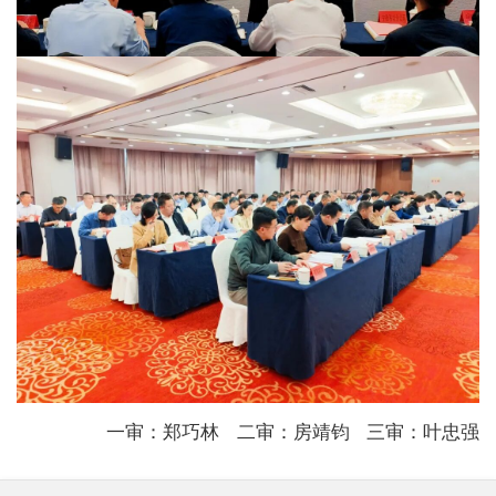
一审：郑巧林
二审：房靖钧
三审：叶忠强