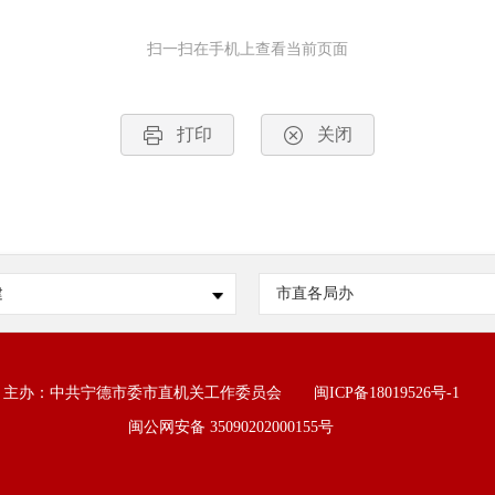
扫一扫在手机上查看当前页面
打印
关闭
建
市直各局办
主办：中共宁德市委市直机关工作委员会
闽ICP备18019526号-1
闽公网安备 35090202000155号