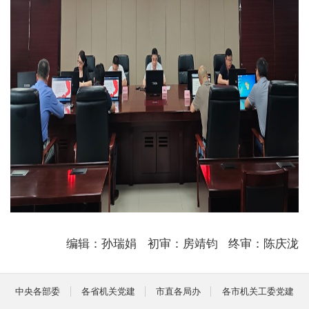
编辑：孙瑞娟
初审：房靖钧
终审：陈庆泷
中央各部委
各省机关党建
市直各局办
各市机关工委党建