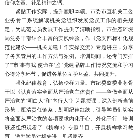
信仰之基、补足精神之钙。
紧贴工作实际，提升履职本领。市委市直机关工委
业务骨干系统解读机关党组织发展党员工作的相关规
定，为规范党员发展工作提供了清晰指引。市生态环境
局党务干部结合丰富的实践经验，作《党支部标准化规
范化建设——机关党建工作实操交流》专题讲座，分享
了务实管用的工作方法与案例。培训期间，还专门安排
了“‘市’事有我 使命在‘监’”党建品牌工作情况交流和学习
心得分享环节，促进各单位互学互鉴、共同提升。
强化纪律教育，弘扬榜样力量。市纪委监委业务骨
干以《认真落实全面从严治党主体责任——争做全面从
严治党的“明白人”和“内行人”》为题授课，深入剖析当前
形势，厘清责任链条，划明纪律红线，引导学员们切实
将全面从严治党的各项要求内化于心、外化于行。培训
班还组织观看了《榜样9》专题节目，开展榜样学习教
育，激励学员对标先进、见贤思齐。